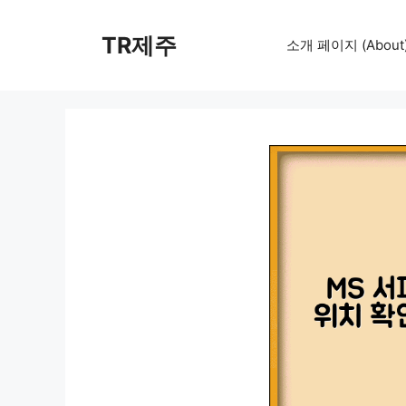
컨
텐
TR제주
소개 페이지 (About
츠
로
건
너
뛰
기