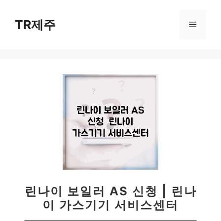
컨
텐
TR제주
메
츠
로
뉴
건
너
뛰
기
린나이 보일러 AS 신청 | 린나
이 가스기기 서비스센터