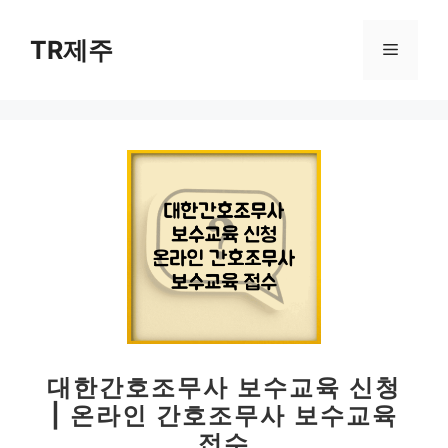
컨
텐
TR제주
메
츠
로
뉴
건
너
뛰
기
대한간호조무사 보수교육 신청
| 온라인 간호조무사 보수교육
접수