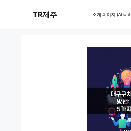
컨
텐
TR제주
소개 페이지 (About
츠
로
건
너
뛰
기