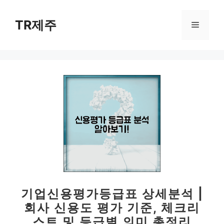
컨
텐
TR제주
메
츠
로
뉴
건
너
뛰
기
기업신용평가등급표 상세분석 |
회사 신용도 평가 기준, 체크리
스트 및 등급별 의미 총정리