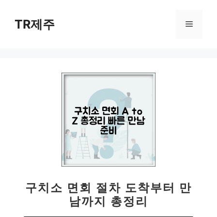
컨
텐
TR제주
메
츠
로
뉴
건
너
뛰
기
구치소 면회 절차 도착부터 만
남까지 총정리