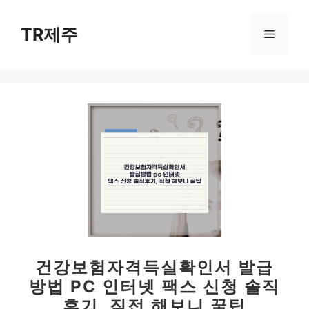
컨
텐
TR제주
메
츠
로
뉴
건
너
뛰
기
건강보험자격득실확인서 발급
방법 PC 인터넷 팩스 신청 솔직
후기, 직접 해보니 꿀팁