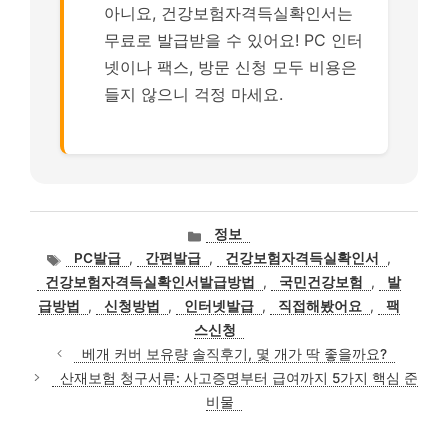
아니요, 건강보험자격득실확인서는
무료로 발급받을 수 있어요! PC 인터
넷이나 팩스, 방문 신청 모두 비용은
들지 않으니 걱정 마세요.
카
정보
테
태
PC발급
,
간편발급
,
건강보험자격득실확인서
,
고
그
건강보험자격득실확인서발급방법
,
국민건강보험
,
발
리
급방법
,
신청방법
,
인터넷발급
,
직접해봤어요
,
팩
스신청
베개 커버 보유량 솔직후기, 몇 개가 딱 좋을까요?
산재보험 청구서류: 사고증명부터 급여까지 5가지 핵심 준
비물